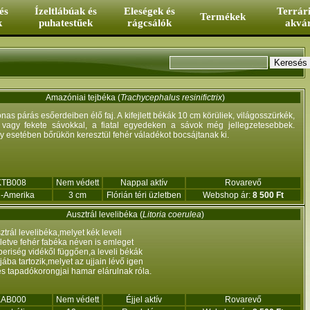
és
Ízeltlábúak és
Eleségek és
Terrár
Termékek
k
puhatestűek
rágcsálók
akvá
Keresés űrlap
Keresés
Amazóniai tejbéka (
Trachycephalus resinifictrix
)
as párás esőerdeiben élő faj. A kifejlett békák 10 cm körüliek, világosszürkék,
 vagy fekete sávokkal, a fiatal egyedeken a sávok még jellegzetesebbek.
y esetében bőrükön keresztül fehér váladékot bocsájtanak ki.
KTB008
Nem védett
Nappal aktív
Rovarevő
l-Amerika
3 cm
Flórián téri üzletben
Webshop ár:
8 500 Ft
Ausztrál levelibéka (
Litoria coerulea
)
ztrál levelibéka,melyet kék leveli
lletve fehér fabéka néven is emleget
eriség vidékől függően,a leveli békák
jába tartozik,melyet az ujjain lévő igen
s tapadókorongjai hamar elárulnak róla.
KAB000
Nem védett
Éjjel aktív
Rovarevő