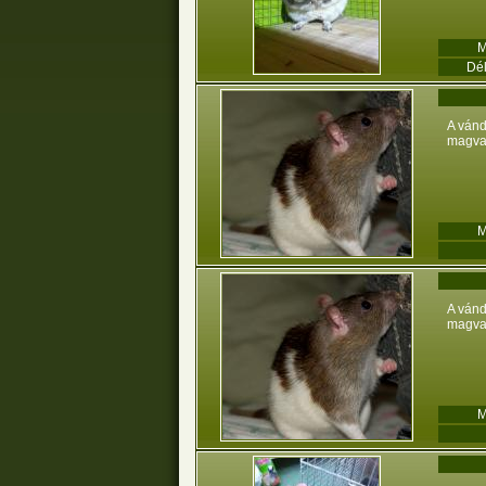
M
Dé
A vánd
magvak
M
A vánd
magvak
M