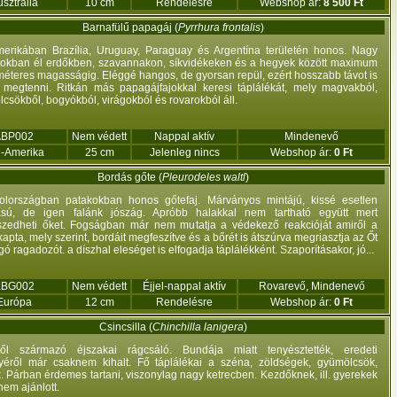
sztrália
10 cm
Rendelésre
Webshop ár:
8 500 Ft
Barnafülű papagáj (
Pyrrhura frontalis
)
erikában Brazília, Uruguay, Paraguay és Argentína területén honos. Nagy
okban él erdőkben, szavannakon, síkvidékeken és a hegyek között maximum
éteres magasságig. Eléggé hangos, de gyorsan repül, ezért hosszabb távot is
megtenni. Ritkán más papagájfajokkal keresi táplálékát, mely magvakból,
csökből, bogyókból, virágokból és rovarokból áll.
ABP002
Nem védett
Nappal aktív
Mindenevő
l-Amerika
25 cm
Jelenleg nincs
Webshop ár:
0 Ft
Bordás gőte (
Pleurodeles waltl
)
olországban patakokban honos gőtefaj. Márványos mintájú, kissé esetlen
sú, de igen falánk jószág. Apróbb halakkal nem tartható együtt mert
szedheti őket. Fogságban már nem mutatja a védekező reakcióját amiről a
kapta, mely szerint, bordáit megfeszítve és a bőrét is átszúrva megriasztja az Őt
ó ragadozót. a díszhal eleséget is elfogadja táplálékként. Szaporításakor, jó...
KBG002
Nem védett
Éjjel-nappal aktív
Rovarevő, Mindenevő
Európa
12 cm
Rendelésre
Webshop ár:
0 Ft
Csincsilla (
Chinchilla lanigera
)
ből származó éjszakai rágcsáló. Bundája miatt tenyésztették, eredeti
yéről már csaknem kihalt. Fő táplálékai a széna, zöldségek, gyümölcsök,
 Párban érdemes tartani, viszonylag nagy ketrecben. Kezdőknek, ill. gyerekek
nem ajánlott.