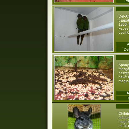
Au
Dél-Am
csapat
1300 m
képes 
gyümöl
Dé
Spany
mozgá
össze
nevét 
megfog
Chilé
élőhel
magok.
mellé 