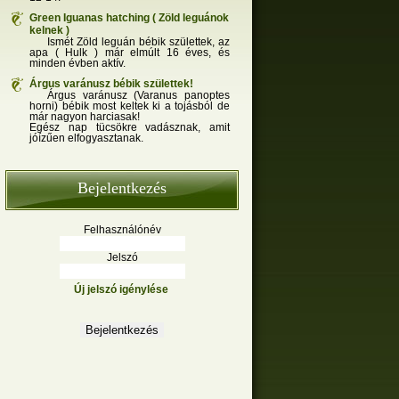
Green Iguanas hatching ( Zöld leguánok
kelnek )
Ismét Zöld leguán bébik születtek, az
apa ( Hulk ) már elmúlt 16 éves, és
minden évben aktív.
Árgus varánusz bébik születtek!
Árgus varánusz (Varanus panoptes
horni) bébik most keltek ki a tojásból de
már nagyon harciasak!
Egész nap tücsökre vadásznak, amit
jóízűen elfogyasztanak.
Bejelentkezés
Felhasználónév
Jelszó
Új jelszó igénylése