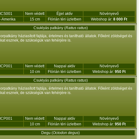
CS001
Nem védett
Éjjel aktív
Növényevő
l-Amerika
15 cm
Flórián téri üzletben
Webshop ár:
8 000 Ft
Csuklyás patkány (
Rattus rattus
)
orpatkány háziasított fajtája, értelmes és tanítható állatok. Főként zöldséget és
at esznek, de szükségük van fehérjére is.
CP001
Nem védett
Nappal aktív
Növényevő
10 cm
Flórián téri üzletben
Webshop ár:
950 Ft
Csuklyás patkány (
Rattus rattus
)
orpatkány háziasított fajtája, értelmes és tanítható állatok. Főként zöldséget és
at esznek, de szükségük van fehérjére is.
CP001
Nem védett
Nappal aktív
Növényevő
10 cm
Flórián téri üzletben
Webshop ár:
950 Ft
Degu (
Octodon degus
)