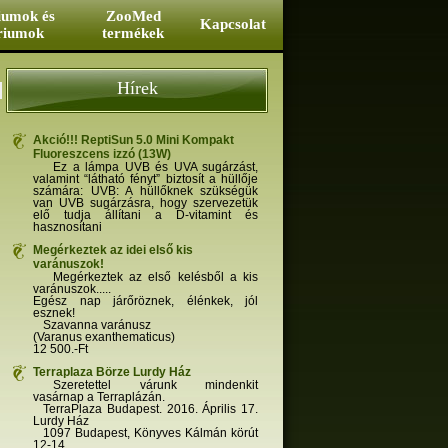
iumok és
ZooMed
Kapcsolat
riumok
termékek
Hírek
Akció!!! ReptiSun 5.0 Mini Kompakt
Fluoreszcens izzó (13W)
Ez a lámpa UVB és UVA sugárzást,
valamint “látható fényt” biztosít a hüllője
számára: UVB: A hüllőknek szükségük
van UVB sugárzásra, hogy szervezetük
elő tudja állítani a D-vitamint és
hasznosítani
Megérkeztek az idei első kis
varánuszok!
Megérkeztek az első kelésből a kis
varánuszok.....
Egész nap járőröznek, élénkek, jól
esznek!
Szavanna varánusz
(Varanus exanthematicus)
12 500.-Ft
Terraplaza Börze Lurdy Ház
Szeretettel várunk mindenkit
vasárnap a Terraplázán.
TerraPlaza Budapest. 2016. Április 17.
Lurdy Ház
1097 Budapest, Könyves Kálmán körút
12-14.