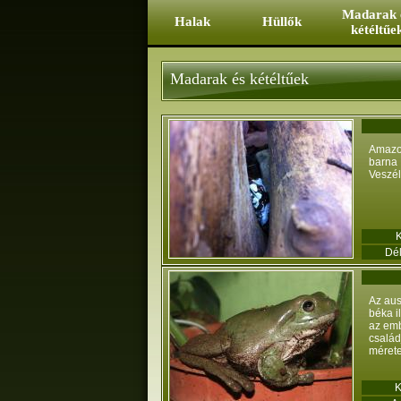
Ugrás a tartalomra
Madarak 
Halak
Hüllők
kétéltűe
Madarak és kétéltűek
Amazon
barna
Veszél
Dé
Az aus
béka i
az emb
család
mérete