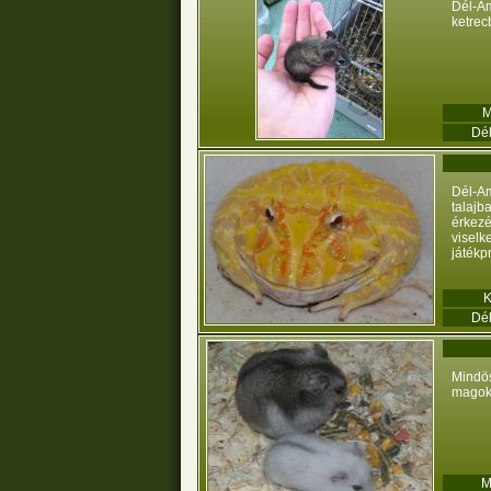
Dél-A
ketrec
M
Dé
Dél-Am
talaj
érkezé
visel
játékp
Dé
Mindö
magoka
M