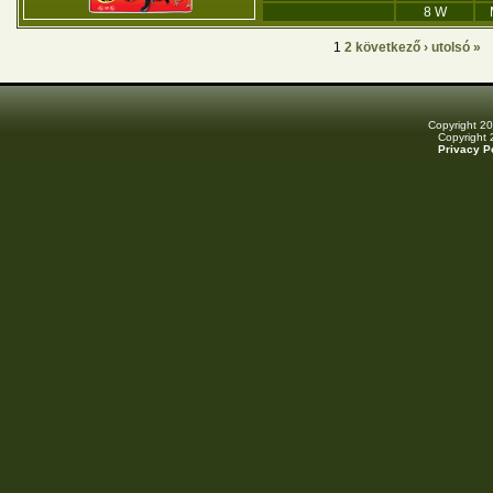
8 W
Oldalak
1
2
következő ›
utolsó »
Copyright 2
Copyright
Privacy P