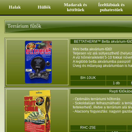
Ugrás a tartalomra
Madarak és
Ízeltlábúak és
Halak
Hüllők
kétéltűek
puhatestűek
Terrárium fűtők
BETTATHERM™ Betta akvárium-fűtő
Mini betta akvárium-fűtő!
Teljesen víz alá süllyeszthető (helyez
A víz hőmérsékletét 5-10 fokkal növe
A legtöbb betta akváriumba passzol!
Üveg és műanyag akváriumban is ha
BH-10UK
1 db
Repti fűtőkáb
- Optimális terráriumi hőforrás.
- Sokoldalúan felhasználható: a terr
feltekerhető, illetve a terrárium alá t
- Alacsony fogyasztás: nagyon gazd
RHC-25E