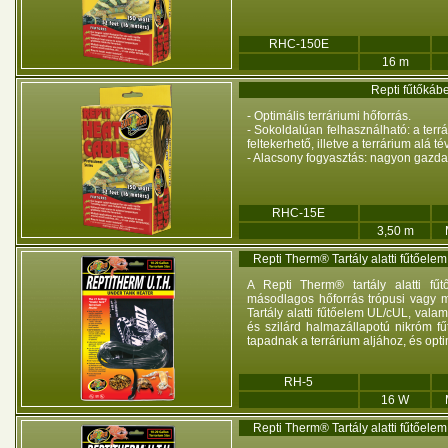
RHC-150E
16 m
Repti fűtőkáb
- Optimális terráriumi hőforrás.
- Sokoldalúan felhasználható: a terr
feltekerhető, illetve a terrárium alá t
- Alacsony fogyasztás: nagyon gazd
RHC-15E
3,50 m
Repti Therm® Tartály alatti fűtőel
A Repti Therm® tartály alatti fű
másodlagos hőforrás trópusi vagy 
Tartály alatti fűtőelem UL/cUL, val
és szilárd halmazállapotú nikróm fű
tapadnak a terrárium aljához, és opt
RH-5
16 W
Repti Therm® Tartály alatti fűtőel