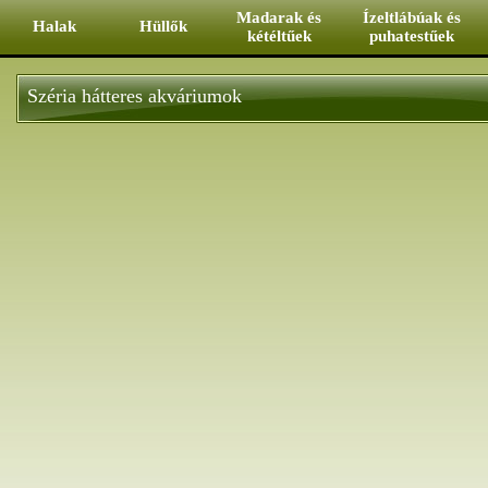
Ugrás a tartalomra
Madarak és
Ízeltlábúak és
Halak
Hüllők
kétéltűek
puhatestűek
Széria hátteres akváriumok