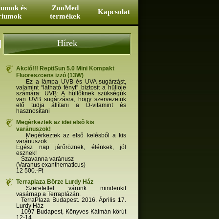
iumok és
ZooMed
Kapcsolat
riumok
termékek
Hírek
Akció!!! ReptiSun 5.0 Mini Kompakt
Fluoreszcens izzó (13W)
Ez a lámpa UVB és UVA sugárzást,
valamint “látható fényt” biztosít a hüllője
számára: UVB: A hüllőknek szükségük
van UVB sugárzásra, hogy szervezetük
elő tudja állítani a D-vitamint és
hasznosítani
Megérkeztek az idei első kis
varánuszok!
Megérkeztek az első kelésből a kis
varánuszok.....
Egész nap járőröznek, élénkek, jól
esznek!
Szavanna varánusz
(Varanus exanthematicus)
12 500.-Ft
Terraplaza Börze Lurdy Ház
Szeretettel várunk mindenkit
vasárnap a Terraplázán.
TerraPlaza Budapest. 2016. Április 17.
Lurdy Ház
1097 Budapest, Könyves Kálmán körút
12-14.