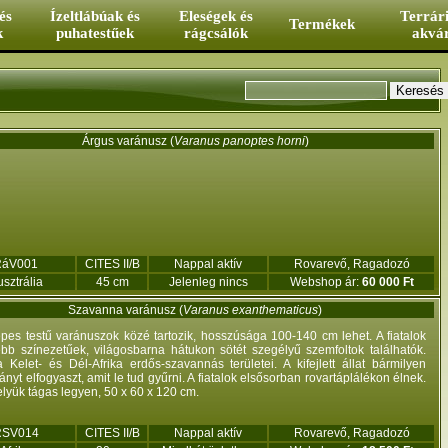
és
Ízeltlábúak és
Eleségek és
Terrár
Termékek
k
puhatestűek
rágcsálók
akvá
Keresés űrlap
Keresés
Árgus varánusz (
Varanus panoptes horni
)
RáV001
CITES II/B
Nappal aktív
Rovarevő, Ragadozó
sztrália
45 cm
Jelenleg nincs
Webshop ár:
60 000 Ft
Szavanna varánusz (
Varanus exanthematicus
)
pes testű varánuszok közé tartozik, hosszúsága 100-140 cm lehet. A fiatalok
bb színezetűek, világosbarna hátukon sötét szegélyű szemfoltok találhatók.
 Kelet- és Dél-Afrika erdős-szavannás területei. A kifejlett állat bármilyen
nyt elfogyaszt, amit le tud gyűrni. A fiatalok elsősorban rovartáplálékon élnek.
lyük tágas legyen, 50 x 60 x 120 cm.
RSV014
CITES II/B
Nappal aktív
Rovarevő, Ragadozó