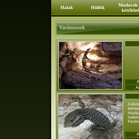
Ugrás a tartalomra
Madarak 
Halak
Hüllők
kétéltűe
Varánuszok
.
Au
A köze
élénke
Hazája
zsákmá
Férőhe