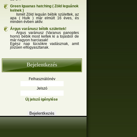
Green Iguanas hatching ( Zöld leguánok
kelnek )
Ismét Zöld leguán bébik születtek, az
apa ( Hulk ) már elmúlt 16 éves, és
minden évben aktív.
Árgus varánusz bébik születtek!
Árgus varánusz (Varanus panoptes
horni) bébik most keltek ki a tojásból de
már nagyon harciasak!
Egész nap tücsökre vadásznak, amit
jóízűen elfogyasztanak.
Bejelentkezés
Felhasználónév
Jelszó
Új jelszó igénylése