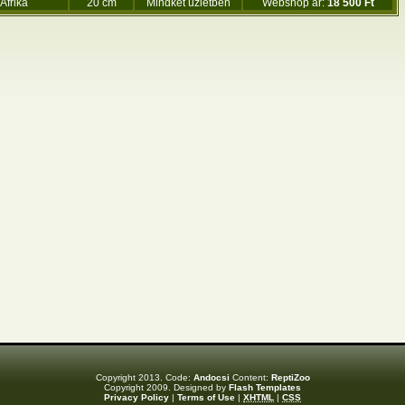
Afrika
20 cm
Mindkét üzletben
Webshop ár:
18 500 Ft
Copyright 2013. Code:
Andocsi
Content:
ReptiZoo
Copyright 2009. Designed by
Flash Templates
Privacy Policy
|
Terms of Use
|
XHTML
|
CSS